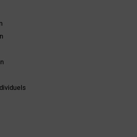
n
on
on
dividuels