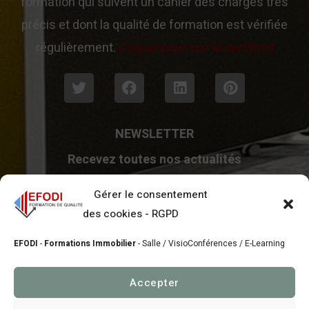
formation qui suivent un cahier des charges très
précis et dont la qualité de formation est vérifiée
régulièrement.
Cliquer pour voir le certificat
NEWSLETTER
Recevez toutes nos actualités
Gérer le consentement
des cookies - RGPD
EFODI
-
Formations Immobilier
- Salle / VisioConférences / E-Learning
Votre Email restera confidentiel
Accepter
conformément au RGPD